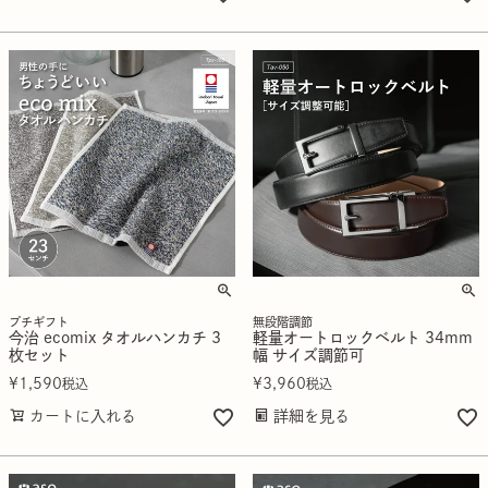
プチギフト
無段階調節
今治 ecomix タオルハンカチ 3
軽量オートロックベルト 34mm
枚セット
幅 サイズ調節可
¥
1,590
¥
3,960
税込
税込
カートに入れる
詳細を見る