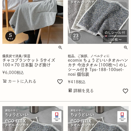
備長炭で消臭/保湿
粗品、ご挨拶、ノベルティに
チャコブランケット Sサイズ
ecomix ちょうどいいタオルハン
100×70 日本製 ひざ掛け
カチ 今治タオル [100枚～] のし
シール付き Tps-188-100set-
¥
6,000
税込
nosi 個包装
カートに入れる
¥
418
税込
詳細を見る