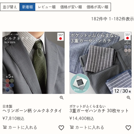
並び替え
新着順
レビュー順
価格が安い順
価格が高い順
182
件中
1
-
182
件表示
日本製
ポケットがふくらまない
ヘリンボーン柄 シルクネクタイ
3重ガーゼハンカチ 30枚セット
¥
7,810
¥
14,400
税込
税込
カートに入れる
カートに入れる