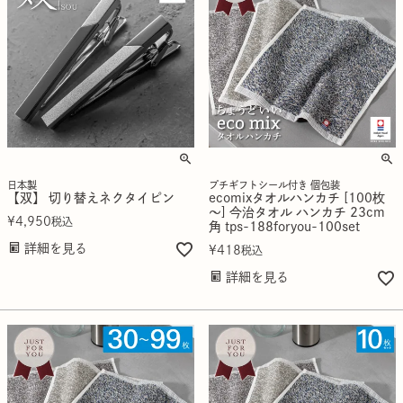
日本製
プチギフトシール付き 個包装
【双】 切り替えネクタイピン
ecomixタオルハンカチ [100枚
～] 今治タオル ハンカチ 23cm
¥
4,950
税込
角 tps-188foryou-100set
詳細を見る
¥
418
税込
詳細を見る