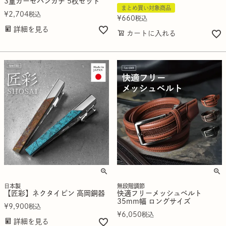
3重ガーゼハンカチ 5枚セット
まとめ買い対象商品
¥
2,704
税込
¥
660
税込
詳細を見る
カートに入れる
日本製
無段階調節
【匠彩】ネクタイピン 高岡銅器
快適フリーメッシュベルト
35mm幅 ロングサイズ
¥
9,900
税込
¥
6,050
税込
詳細を見る