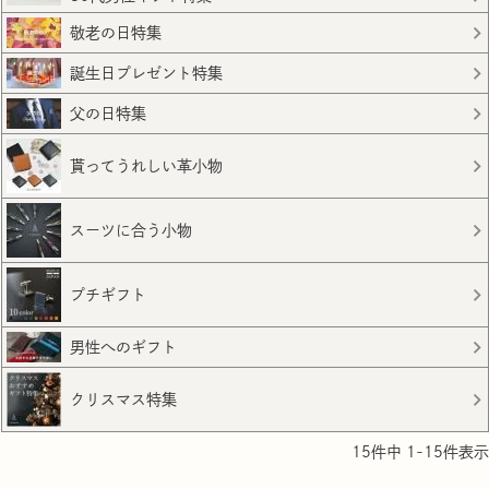
敬老の日特集
誕生日プレゼント特集
父の日特集
貰ってうれしい革小物
スーツに合う小物
プチギフト
男性へのギフト
クリスマス特集
15
件中
1
-
15
件表示