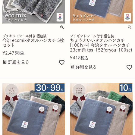
プチギフトシール付き 個包装
プチギフトシール付き 個包装
今治 ecomixタオルハンカチ 5枚
ちょうどいいタオルハンカチ
セット
[100枚～] 今治タオル ハンカチ
23cm角 tps-152foryou-100set
¥
2,475
税込
¥
418
税込
詳細を見る
詳細を見る