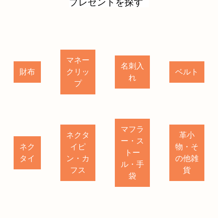
プレゼントを探す
マネー
名刺入
財布
クリッ
ベルト
れ
プ
マフラ
ネクタ
革小
ー・ス
ネク
イピ
物・そ
トー
タイ
ン・カ
の他雑
ル・手
フス
貨
袋