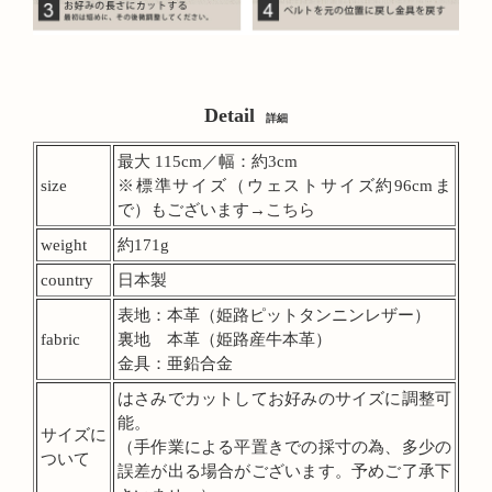
Detail
詳細
最大 115cm／幅：約3cm
size
※標準サイズ（ウェストサイズ約96cmま
で）もございます
→こちら
weight
約171g
country
日本製
表地：本革（姫路ピットタンニンレザー）
fabric
裏地 本革（姫路産牛本革）
金具：亜鉛合金
はさみでカットしてお好みのサイズに調整可
能。
サイズに
（手作業による平置きでの採寸の為、多少の
ついて
誤差が出る場合がございます。予めご了承下