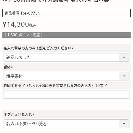
商品番号
Tps-097Ln
¥
14,300
税込
[
1,300
ポイント進呈 ]
名入れ希望の方のみ下記をご入力ください
(
必
須
書体
)
(
必
須
刻印する英字（名入れ+550円を希望される方のみ入力）10文字
)
オプション名入れ
(
必
須