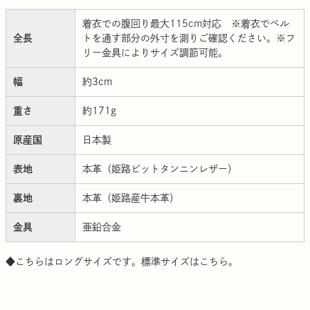
着衣での腹回り最大115cm対応 ※着衣でベル
全長
トを通す部分の外寸を測りご確認ください。※フ
リー金具によりサイズ調節可能。
幅
約3cm
重さ
約171g
原産国
日本製
表地
本革（姫路ピットタンニンレザー）
裏地
本革（姫路産牛本革）
金具
亜鉛合金
◆こちらはロングサイズです。標準サイズは
こちら。