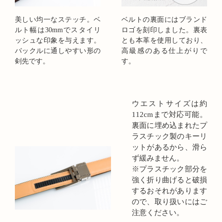
美しい均一なステッチ。ベ
ベルトの裏面にはブランド
ルト幅は30mmでスタイリ
ロゴを刻印しました。裏表
ッシュな印象を与えます。
とも本革を使用しており、
バックルに通しやすい形の
高級感のある仕上がりで
剣先です。
す。
ウエストサイズは約
112cmまで対応可能。
裏面に埋め込まれたプ
ラスチック製のキーリ
ットがあるから、滑ら
ず緩みません。
※プラスチック部分を
強く折り曲げると破損
するおそれがあります
ので、取り扱いにはご
注意ください。