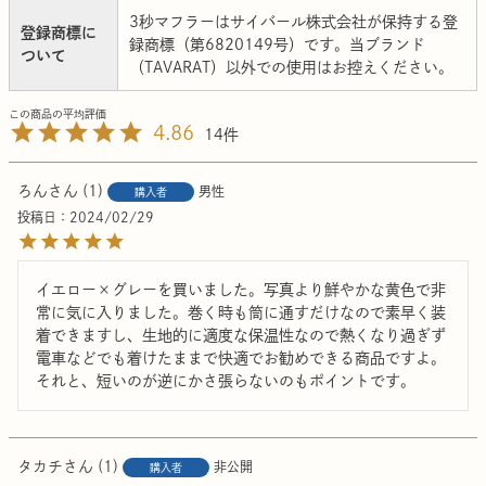
3秒マフラーはサイバール株式会社が保持する登
登録商標に
録商標（第6820149号）です。当ブランド
ついて
（TAVARAT）以外での使用はお控えください。
4.86
14
ろん
1
男性
購入者
投稿日
2024/02/29
イエロー×グレーを買いました。写真より鮮やかな黄色で非
常に気に入りました。巻く時も筒に通すだけなので素早く装
着できますし、生地的に適度な保温性なので熱くなり過ぎず
電車などでも着けたままで快適でお勧めできる商品ですよ。

それと、短いのが逆にかさ張らないのもポイントです。
タカチ
1
非公開
購入者