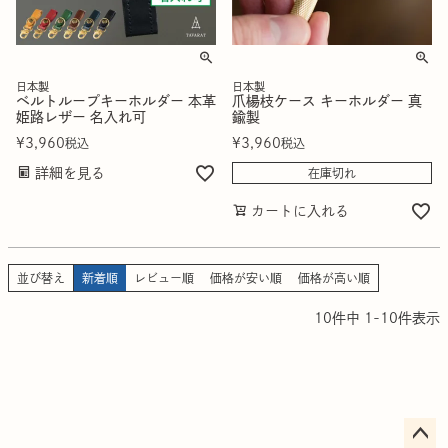
日本製
日本製
ベルトループキーホルダー 本革
爪楊枝ケース キーホルダー 真
姫路レザー 名入れ可
鍮製
¥
3,960
¥
3,960
税込
税込
詳細を見る
在庫切れ
カートに入れる
並び替え
新着順
レビュー順
価格が安い順
価格が高い順
10
件中
1
-
10
件表示