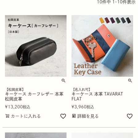
10
件中
1
-
10
件表示
【松岡皮革】
【名入れ可】
キーケース カーフレザー 本革
キーケース 本革 TAVARAT
松岡皮革
FLAT
¥
13,200
¥
3,960
税込
税込
カートに入れる
詳細を見る