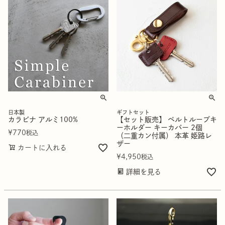
日本製
ギフトセット
カラビナ アルミ100%
【セット販売】 ベルトループキ
ーホルダー キーカバー 2個
¥
770
税込
（二重カン付属） 本革 姫路レ
ザー
カートに入れる
¥
4,950
税込
詳細を見る