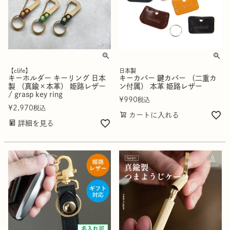
【clife】
日本製
キーホルダー キーリング 日本
キーカバー 鍵カバー （二重カ
製 （真鍮×本革） 姫路レザー
ン付属） 本革 姫路レザー
/ grasp key ring
¥
990
税込
¥
2,970
税込
カートに入れる
詳細を見る