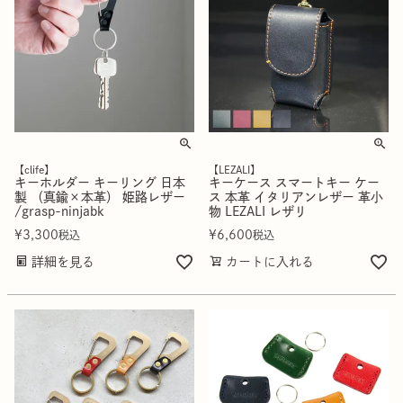
【clife】
【LEZALI】
キーホルダー キーリング 日本
キーケース スマートキー ケー
製 （真鍮×本革） 姫路レザー
ス 本革 イタリアンレザー 革小
/grasp-ninjabk
物 LEZALI レザリ
¥
3,300
¥
6,600
税込
税込
詳細を見る
カートに入れる