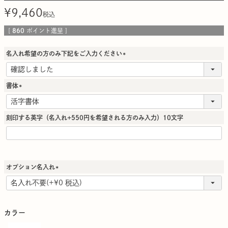
¥
9,460
税込
[
860
ポイント進呈 ]
名入れ希望の方のみ下記をご入力ください
(
必
須
書体
)
(
必
須
刻印する英字（名入れ+550円を希望される方のみ入力）10文字
)
オプション名入れ
(
必
須
)
カラー