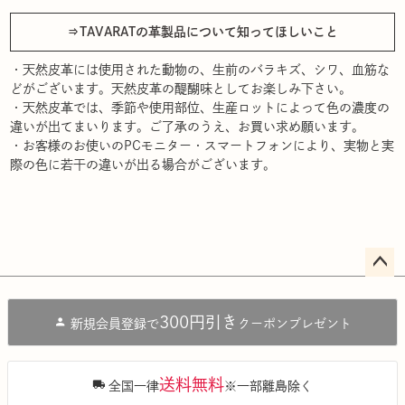
⇒TAVARATの革製品について知ってほしいこと
・天然皮革には使用された動物の、生前のバラキズ、シワ、血筋な
どがございます。天然皮革の醍醐味としてお楽しみ下さい。
・天然皮革では、季節や使用部位、生産ロットによって色の濃度の
違いが出てまいります。ご了承のうえ、お買い求め願います。
・お客様のお使いのPCモニター・スマートフォンにより、実物と実
際の色に若干の違いが出る場合がございます。
ペー
ジト
300円引き
新規会員登録で
クーポンプレゼント
ップ
へ
送料無料
全国一律
※一部離島除く