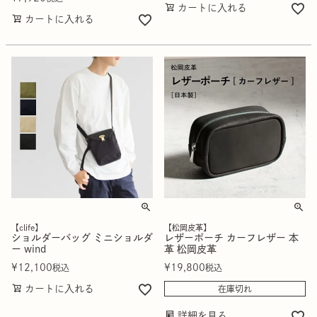
カートに入れる
カートに入れる
【clife】
【松岡皮革】
ショルダーバッグ ミニショルダ
レザーポーチ カーフレザー 本
ー wind
革 松岡皮革
¥
12,100
¥
19,800
税込
税込
カートに入れる
在庫切れ
詳細を見る