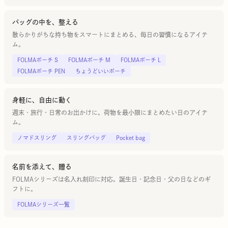
バッグの中を、整える
散らかりがちな持ち物をスマートにまとめる、毎日の習慣になるアイテ
ム。
FOLMAポーチ S
FOLMAポーチ M
FOLMAポーチ L
FOLMAポーチ PEN
ちょうどいいポーチ
身軽に、自由に動く
週末・旅行・日常のお出かけに。荷物を最小限にまとめたい日のアイテ
ム。
ノマドスリング
スリングバッグ
Pocket bag
名前を添えて、贈る
FOLMAシリーズは名入れ刻印に対応。誕生日・記念日・父の日などのギ
フトに。
FOLMAシリーズ一覧