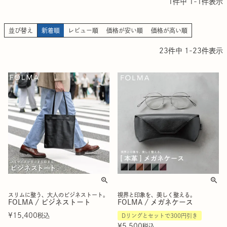
1
件中
1
-
1
件表示
並び替え
新着順
レビュー順
価格が安い順
価格が高い順
23
件中
1
-
23
件表示
スリムに整う、大人のビジネストート。
視界と印象を、美しく整える。
FOLMA / ビジネストート
FOLMA / メガネケース
¥
15,400
税込
Dリングとセットで300円引き
¥
5,500
税込