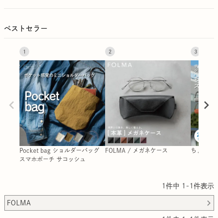
ベストセラー
1
2
3
Pocket bag ショルダーバッグ
FOLMA / メガネケース
ちょうど
スマホポーチ サコッシュ
1
件中
1
-
1
件表示
FOLMA