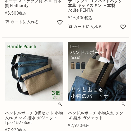
ポーチ ストラップ付 本革 日本
サコッシュ コンパクトバッグ
製 Flathority
本革 キッドスキン 日本製
/clife PENTA
¥
5,500
税込
¥
15,400
税込
カートに入れる
カートに入れる
ハンドルポーチ 3個セット 小物
ハンドルポーチ 小物入れ メン
入れ メンズ 撥水 ガジェット
ズ 撥水 ガジェット
Tps-157-3set
¥
2,970
税込
¥
7,920
税込