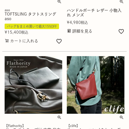
aso
ハンドルポーチ レザー 小物入
TOFTSLING タフトスリング
れ メンズ
aso
¥
4,980
税込
バッグをまとめ買いで最大15%OFF
詳細を見る
¥
15,400
税込
カートに入れる
【Flathority】
【clife】