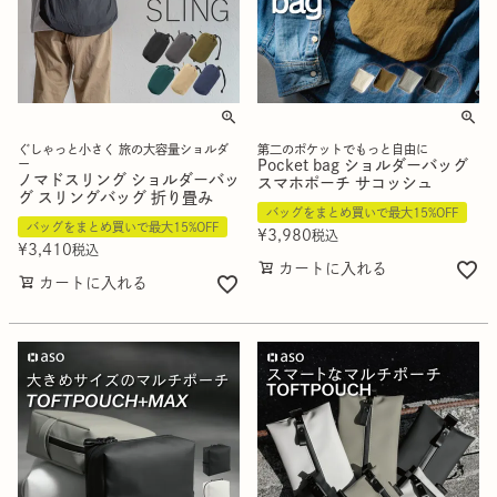
ぐしゃっと小さく 旅の大容量ショルダ
第二のポケットでもっと自由に
ー
Pocket bag ショルダーバッグ
ノマドスリング ショルダーバッ
スマホポーチ サコッシュ
グ スリングバッグ 折り畳み
バッグをまとめ買いで最大15%OFF
バッグをまとめ買いで最大15%OFF
¥
3,980
税込
¥
3,410
税込
カートに入れる
カートに入れる