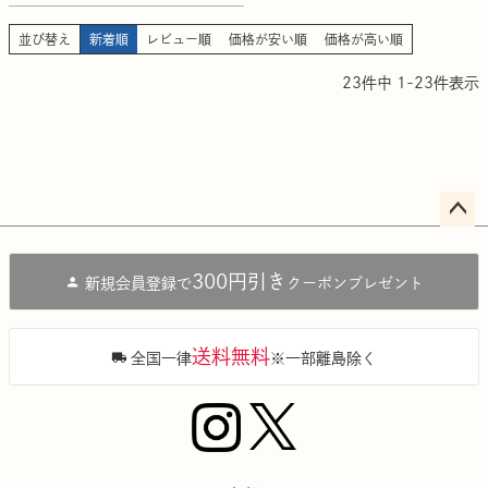
並び替え
新着順
レビュー順
価格が安い順
価格が高い順
23
件中
1
-
23
件表示
ペー
ジト
300円引き
新規会員登録で
クーポンプレゼント
ップ
へ
送料無料
全国一律
※一部離島除く