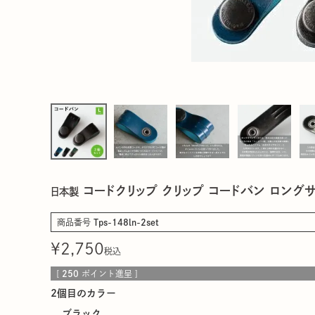
コードクリップ クリップ コードバン ロングサイズ
日本製
商品番号
Tps-148ln-2set
¥
2,750
税込
[
250
ポイント進呈 ]
2個目のカラー
ブラック