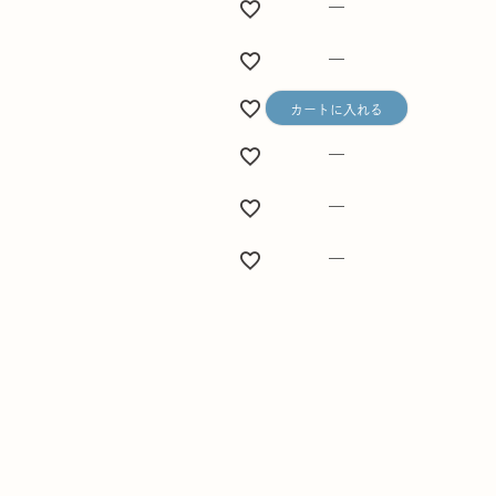
—
—
カートに入れる
—
—
—