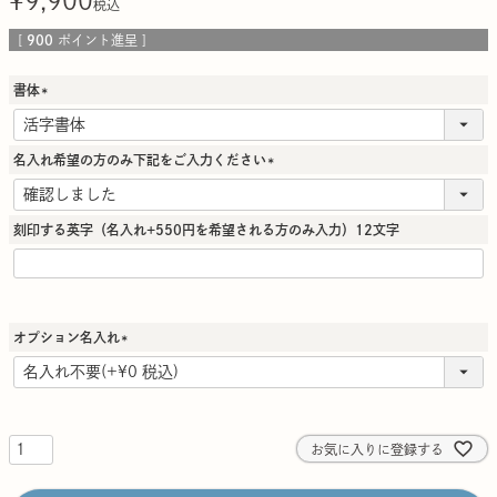
¥
9,900
税込
[
900
ポイント進呈 ]
書体
(
必
須
名入れ希望の方のみ下記をご入力ください
)
(
必
須
刻印する英字（名入れ+550円を希望される方のみ入力）12文字
)
オプション名入れ
(
必
須
)
お気に入りに登録する