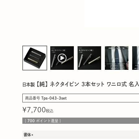
【純】 ネクタイピン 3本セット ワニロ式 名入れ
日本製
商品番号
Tps-043-3set
¥
7,700
税込
[
700
ポイント進呈 ]
書体