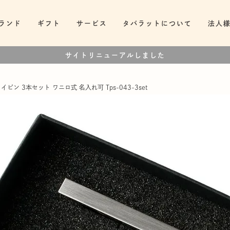
ランド
ギフト
サービス
タバラットについて
法人
サイトリニューアルしました
イピン 3本セット ワニロ式 名入れ可 Tps-043-3set