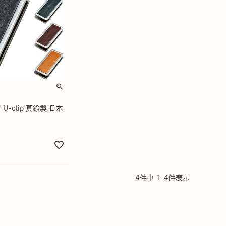
-clip 真鍮製 日本
4
件中
1
-
4
件表示