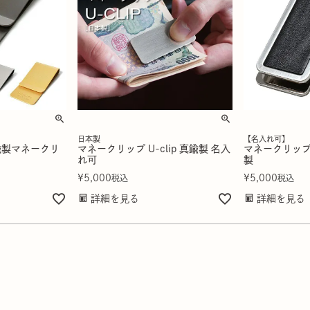
日本製
【名入れ可】
鍮製マネークリ
マネークリップ U-clip 真鍮製 名入
マネークリップ U
れ可
製
¥
5,000
¥
5,000
税込
税込
詳細を見る
詳細を見る