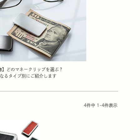
物】
どのマネークリップを選ぶ？
なるタイプ別にご紹介します
4
件中
1
-
4
件表示