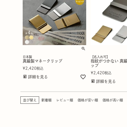
日本製
【名入れ可】
真鍮製マネークリップ
指紋がつかない 真
ップ
¥
2,420
税込
¥
2,420
税込
詳細を見る
詳細を見る
並び替え
新着順
レビュー順
価格が安い順
価格が高い順