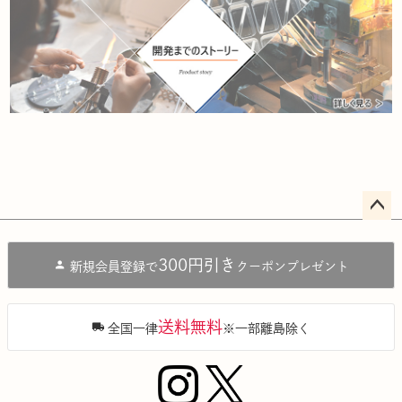
ペー
ジト
300円引き
新規会員登録で
クーポンプレゼント
ップ
へ
送料無料
全国一律
※一部離島除く