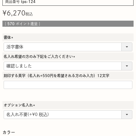
商品番号
tps-124
¥
6,270
税込
[
570
ポイント進呈 ]
書体
(
必
須
名入れ希望の方のみ下記をご入力ください
)
(
必
須
刻印する英字（名入れ+550円を希望される方のみ入力）12文字
)
オプション名入れ
(
必
須
)
カラー