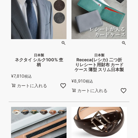
日本製
日本製
ネクタイ シルク100% 杢
Receca(レシカ) 二つ折
柄
りレシート用財布 カード
ケース 薄型 スリム日本製
¥
7,810
税込
¥
8,910
税込
カートに入れる
カートに入れる