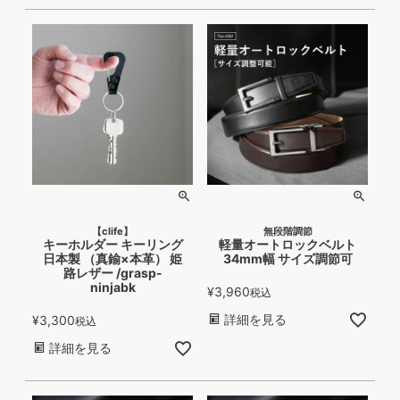
【clife】
無段階調節
キーホルダー キーリング
軽量オートロックベルト
日本製 （真鍮×本革） 姫
34mm幅 サイズ調節可
路レザー /grasp-
ninjabk
¥
3,960
税込
詳細を見る
¥
3,300
税込
詳細を見る