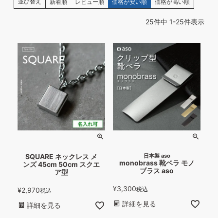
並び替え
新着順
レビュー順
価格が安い順
価格が高い順
25
件中
1
-
25
件表示
SQUARE ネックレス メ
日本製 aso
monobrass 靴ベラ モノ
ンズ 45cm 50cm スクエ
ブラス aso
ア型
¥
3,300
税込
¥
2,970
税込
詳細を見る
詳細を見る