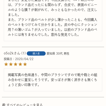
は、ブランド品だったにも関わらず、合皮で、表面のビニー
ルのような膜？が剥がれて、みっともなかったので、注文し
ました。

また、ブランド品のベルトが少し薄かったことも、今回購入
のベルトをつけてみて分かりました。皮の中心にクッション
用？の薄いゴム？が入っていました。以前のブランド品のベ
ルトには有りませんでした。意外な発見でした。
o5o2k
1
愛知県
30代
男性
購入者
投稿日
2020/04/22
掲載写真の色味通り、中間のブラウンですので靴や鞄との組
み合わせに重宝しそうです。安っぽさが無く派手さも無くち
ょうど良い印象です。
すべてのレビューを見る