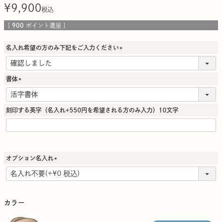
¥
9,900
税込
[
900
ポイント進呈 ]
名入れ希望の方のみ下記をご入力ください
(
必
須
書体
)
(
必
須
刻印する英字（名入れ+550円を希望される方のみ入力）10文字
)
オプション名入れ
(
必
須
)
カラー