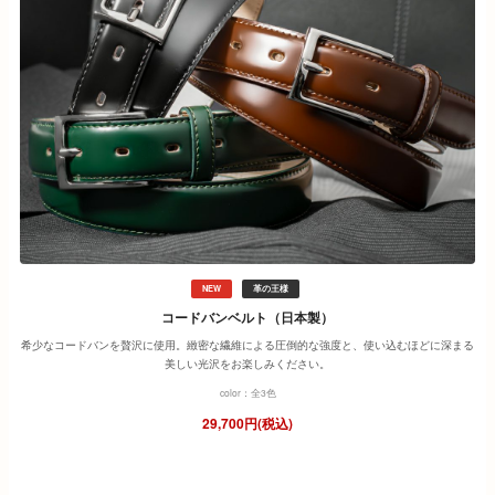
NEW
革の王様
コードバンベルト（日本製）
希少なコードバンを贅沢に使用。緻密な繊維による圧倒的な強度と、使い込むほどに深まる
美しい光沢をお楽しみください。
color：全3色
29,700円(税込)