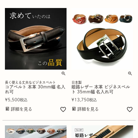
長く使える丈夫なビジネスベルト
日本製
コアベルト 本革 30mm幅 名入
姫路レザー 本革 ビジネスベル
れ可
ト 35mm幅 名入れ可
¥
5,500
¥
13,750
税込
税込
詳細を見る
詳細を見る