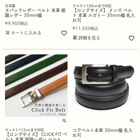
日本製
ウエスト120cmまで対応
ヌバックレザー ベルト 本革 姫
【ロングサイズ】 メンズ ベル
路レザー 35mm幅
ト 本革 ルガトー 35mm幅 名入
れ可
¥
9,900
税込
¥
11,550
税込
カートに入れる
詳細を見る
ウェスト112cmまで対応
コアベルト本革 30mm幅 名入
【ロングサイズ】 CLICK FIT ベ
れ可
ルト 本革 姫路レザー ベルト