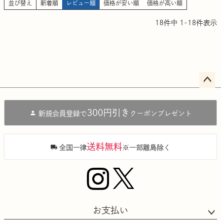
並び替え
新着順
レビュー順
価格が安い順
価格が高い順
18
件中
1
-
18
件表示
ペー
ジト
300円引き
新規会員登録で
クーポンプレゼント
ップ
へ
送料無料
全国一律
※一部離島除く
お支払い