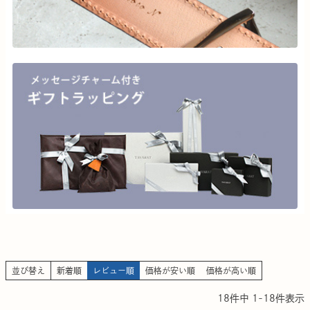
並び替え
新着順
レビュー順
価格が安い順
価格が高い順
18
件中
1
-
18
件表示