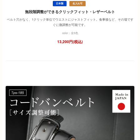
日本製
名入れ可
無段階調整ができるクリックフィット・レザーベルト
ベルト穴がなく、1クリック単位でウエストにジャストフィット。食事後など、その場です
ぐに微調整が可能です。
color：全5色
13,200円(税込)