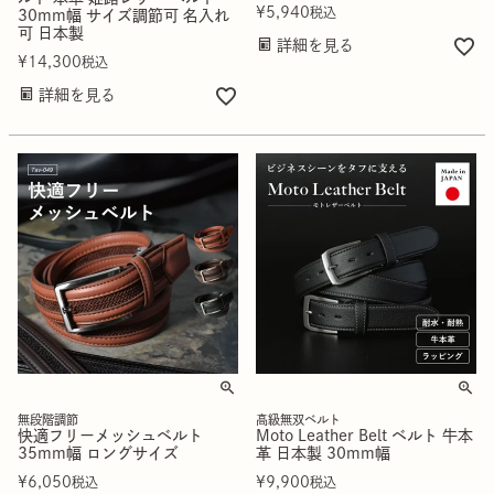
¥
5,940
税込
30mm幅 サイズ調節可 名入れ
可 日本製
詳細を見る
¥
14,300
税込
詳細を見る
無段階調節
高級無双ベルト
快適フリーメッシュベルト
Moto Leather Belt ベルト 牛本
35mm幅 ロングサイズ
革 日本製 30mm幅
¥
6,050
¥
9,900
税込
税込