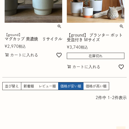
【ground】
【ground】 プランター ポット
マグカップ 美濃焼 リサイクル
受皿付き Mサイズ
¥
2,970
税込
¥
3,740
税込
カートに入れる
在庫切れ
カートに入れる
並び替え
新着順
レビュー順
価格が安い順
価格が高い順
2
件中
1
-
2
件表示