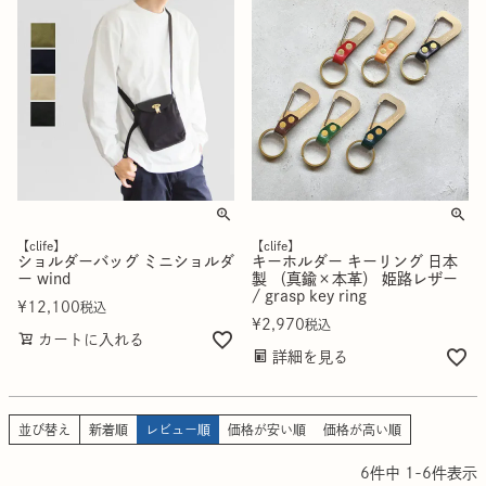
【clife】
【clife】
ショルダーバッグ ミニショルダ
キーホルダー キーリング 日本
ー wind
製 （真鍮×本革） 姫路レザー
/ grasp key ring
¥
12,100
税込
¥
2,970
税込
カートに入れる
詳細を見る
並び替え
新着順
レビュー順
価格が安い順
価格が高い順
6
件中
1
-
6
件表示