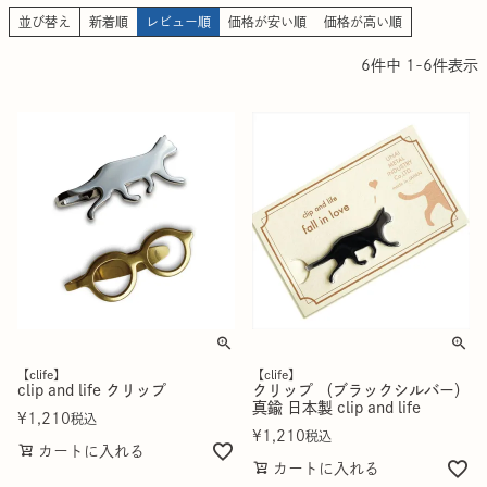
並び替え
新着順
レビュー順
価格が安い順
価格が高い順
6
件中
1
-
6
件表示
【clife】
【clife】
clip and life クリップ
クリップ （ブラックシルバー）
真鍮 日本製 clip and life
¥
1,210
税込
¥
1,210
税込
カートに入れる
カートに入れる