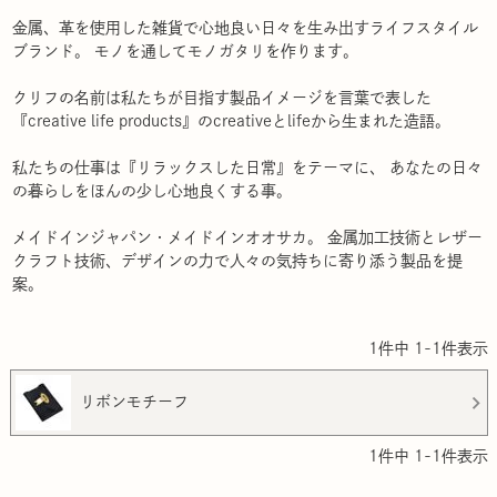
金属、革を使用した雑貨で心地良い日々を生み出すライフスタイル
ブランド。 モノを通してモノガタリを作ります。
クリフの名前は私たちが目指す製品イメージを言葉で表した
『creative life products』のcreativeとlifeから生まれた造語。
私たちの仕事は『リラックスした日常』をテーマに、 あなたの日々
の暮らしをほんの少し心地良くする事。
メイドインジャパン・メイドインオオサカ。 金属加工技術とレザー
クラフト技術、デザインの力で人々の気持ちに寄り添う製品を提
案。
1
件中
1
-
1
件表示
リボンモチーフ
1
件中
1
-
1
件表示