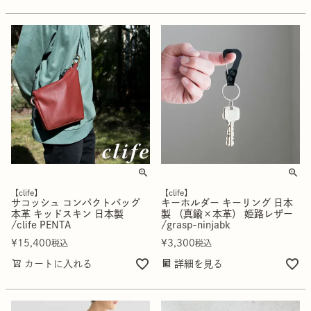
【clife】
【clife】
サコッシュ コンパクトバッグ
キーホルダー キーリング 日本
本革 キッドスキン 日本製
製 （真鍮×本革） 姫路レザー
/clife PENTA
/grasp-ninjabk
¥
15,400
¥
3,300
税込
税込
カートに入れる
詳細を見る