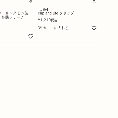
【clife】
キーリング 日本製
clip and life クリップ
 姫路レザー /
¥
1,210
税込
カートに入れる