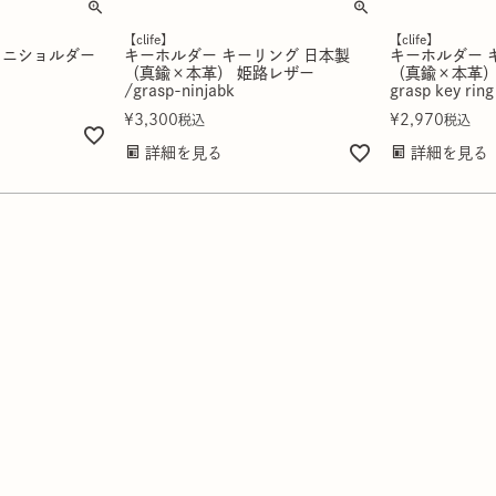
【clife】
【clife】
ミニショルダー
キーホルダー キーリング 日本製
キーホルダー 
（真鍮×本革） 姫路レザー
（真鍮×本革）
/grasp-ninjabk
grasp key ring
¥
3,300
¥
2,970
税込
税込
詳細を見る
詳細を見る