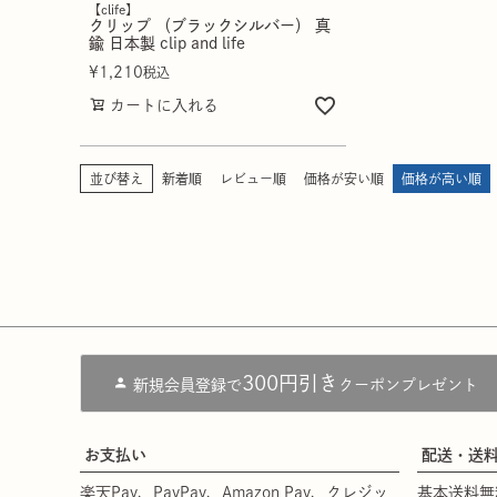
【clife】
クリップ （ブラックシルバー） 真
鍮 日本製 clip and life
¥
1,210
税込
カートに入れる
並び替え
新着順
レビュー順
価格が安い順
価格が高い順
300円引き
新規会員登録で
クーポンプレゼント
お支払い
配送・送
楽天Pay、PayPay、Amazon Pay、クレジッ
基本送料無