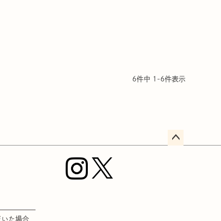
6
件中
1
-
6
件表示
ペー
ジト
ップ
へ
だいた場合