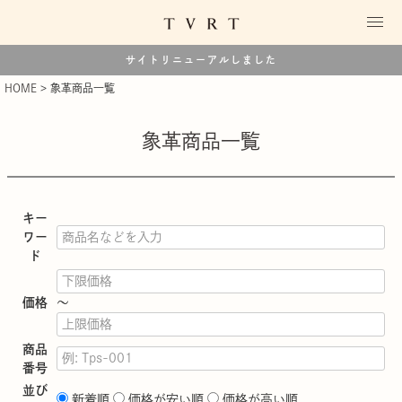
サイトリニューアルしました
HOME
象革商品一覧
象革商品一覧
キー
ワー
ド
価格
〜
商品
番号
並び
新着順
価格が安い順
価格が高い順