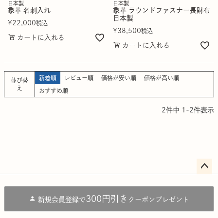
日本製
日本製
象革 名刺入れ
象革 ラウンドファスナー長財布
日本製
¥
22,000
税込
¥
38,500
税込
カートに入れる
カートに入れる
新着順
レビュー順
価格が安い順
価格が高い順
並び替
え
おすすめ順
2
件中
1
-
2
件表示
ペー
ジト
300円引き
新規会員登録で
クーポンプレゼント
ップ
へ