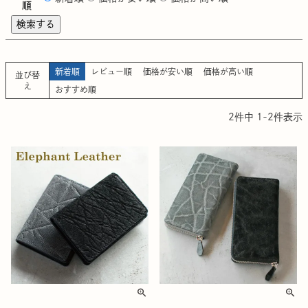
順
検索する
新着順
レビュー順
価格が安い順
価格が高い順
並び替
え
おすすめ順
2
件中
1
-
2
件表示