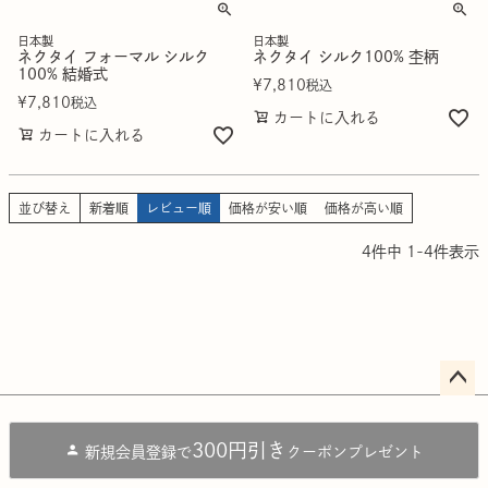
日本製
日本製
ネクタイ フォーマル シルク
ネクタイ シルク100% 杢柄
100% 結婚式
¥
7,810
税込
¥
7,810
税込
カートに入れる
カートに入れる
並び替え
新着順
レビュー順
価格が安い順
価格が高い順
4
件中
1
-
4
件表示
ペー
ジト
300円引き
新規会員登録で
クーポンプレゼント
ップ
へ