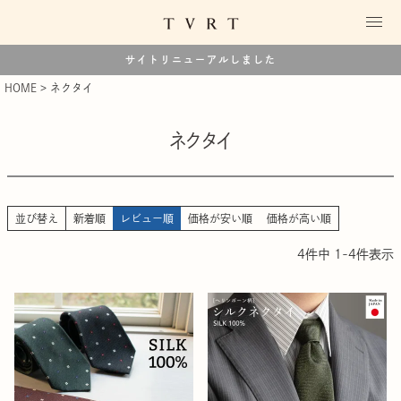
サイトリニューアルしました
HOME
ネクタイ
ネクタイ
並び替え
新着順
レビュー順
価格が安い順
価格が高い順
4
件中
1
-
4
件表示