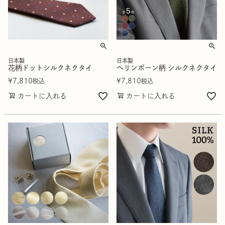
日本製
日本製
花柄ドットシルクネクタイ
ヘリンボーン柄 シルクネクタイ
¥
7,810
¥
7,810
税込
税込
カートに入れる
カートに入れる