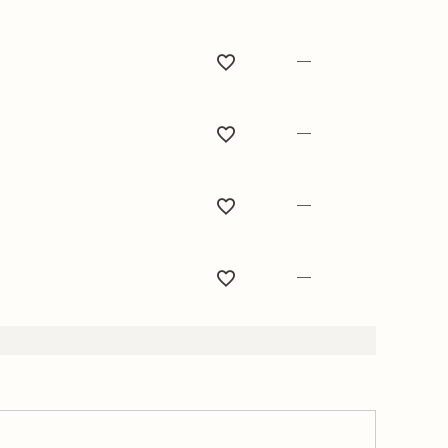
—
—
—
—