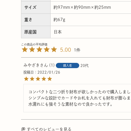
サイズ
約97mm×約90mm×約25mm
重さ
約67g
原産国
日本
5.00
1
みやざき
1
20代
購入者
投稿日
2022/01/26
コンパクトな二つ折り財布が欲しかったので購入しました
シンプルな設計でカードやお札を入れても財布が膨らま
水濡れにも強そうな素材なので良かったです。
すべてのレビューを見る