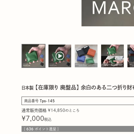
【在庫限り 廃盤品】 余白のある二つ折り財布 「
日本製
商品番号
Tps-145
通常販売価格
¥
14,850
のところ
¥
7,000
税込
[
636
ポイント進呈 ]