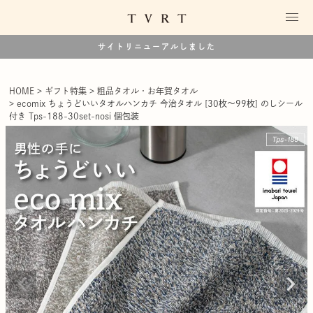
サイトリニューアルしました
HOME
ギフト特集
粗品タオル・お年賀タオル
ecomix ちょうどいいタオルハンカチ 今治タオル [30枚～99枚] のしシール
付き Tps-188-30set-nosi 個包装