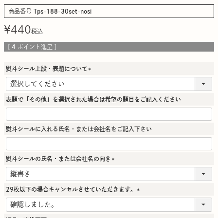
商品番号
Tps-188-30set-nosi
¥
440
税込
[
4
ポイント進呈 ]
熨斗シール上段・表題について
(
必
須
表題で「その他」を選択された場合は希望の題目をご記入ください
)
熨斗シールに入れる氏名・または会社名をご記入下さい
熨斗シールの氏名・または会社名の向き
(
必
須
29枚以下の場合キャンセルさせていただきます。
)
(
必
須