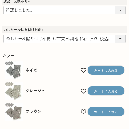
返品・交換不可
)
(
必
須
)
のしシール貼り付け対応
(
必
須
)
カラー
ネイビー
カートに入れる
グレージュ
カートに入れる
ブラウン
カートに入れる