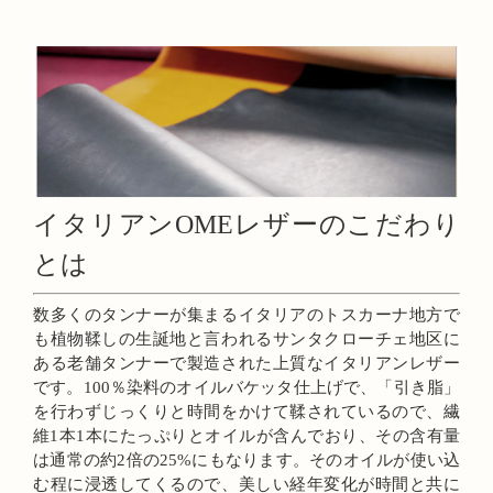
イタリアンOMEレザーのこだわり
とは
数多くのタンナーが集まるイタリアのトスカーナ地方で
も植物鞣しの生誕地と言われるサンタクローチェ地区に
ある老舗タンナーで製造された上質なイタリアンレザー
です。100％染料のオイルバケッタ仕上げで、「引き脂」
を行わずじっくりと時間をかけて鞣されているので、繊
維1本1本にたっぷりとオイルが含んでおり、その含有量
は通常の約2倍の25%にもなります。そのオイルが使い込
む程に浸透してくるので、美しい経年変化が時間と共に