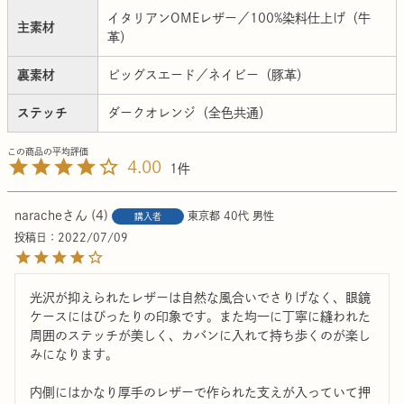
イタリアンOMEレザー／100%染料仕上げ（牛
主素材
革）
裏素材
ピッグスエード／ネイビー（豚革）
ステッチ
ダークオレンジ（全色共通）
4.00
1
narache
4
東京都
40代
男性
購入者
投稿日
2022/07/09
光沢が抑えられたレザーは自然な風合いでさりげなく、眼鏡
ケースにはぴったりの印象です。また均一に丁寧に縫われた
周囲のステッチが美しく、カバンに入れて持ち歩くのが楽し
みになります。

内側にはかなり厚手のレザーで作られた支えが入っていて押