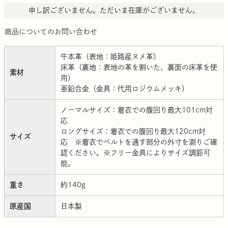
申し訳ございません。ただいま在庫がございません。
商品についてのお問い合わせ
牛本革（表地：姫路産ヌメ革）
床革（裏地：表地の革を割いた、裏面の床革を使
素材
用）
亜鉛合金（金具：代用ロジウムメッキ）
ノーマルサイズ：着衣での腹回り最大101cm対
応
ロングサイズ：着衣での腹回り最大120cm対
サイズ
応 ※着衣でベルトを通す部分の外寸を測りご確
認ください。※フリー金具によりサイズ調節可
能。
重さ
約140g
原産国
日本製