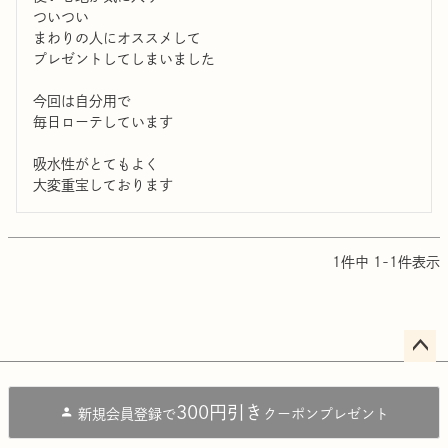
ついつい

まわりの人にオススメして

プレゼントしてしまいました

今回は自分用で

毎日ローテしています

吸水性がとてもよく

大変重宝しております
1
件中
1
-
1
件表示
ペー
ジト
300円引き
新規会員登録で
クーポンプレゼント
ップ
へ