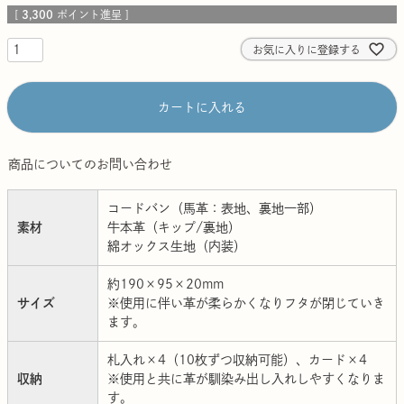
[
3,300
ポイント進呈 ]
お気に入りに登録する
カートに入れる
商品についてのお問い合わせ
コードバン（馬革：表地、裏地一部）
素材
牛本革（キップ/裏地）
綿オックス生地（内装）
約190×95×20mm
サイズ
※使用に伴い革が柔らかくなりフタが閉じていき
ます。
札入れ×4（10枚ずつ収納可能）、カード×4
収納
※使用と共に革が馴染み出し入れしやすくなりま
す。