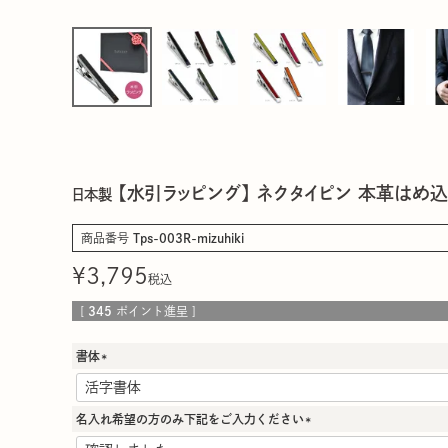
【水引ラッピング】 ネクタイピン 本革はめ込み
日本製
商品番号
Tps-003R-mizuhiki
¥
3,795
税込
[
345
ポイント進呈 ]
書体
(
必
須
名入れ希望の方のみ下記をご入力ください
)
(