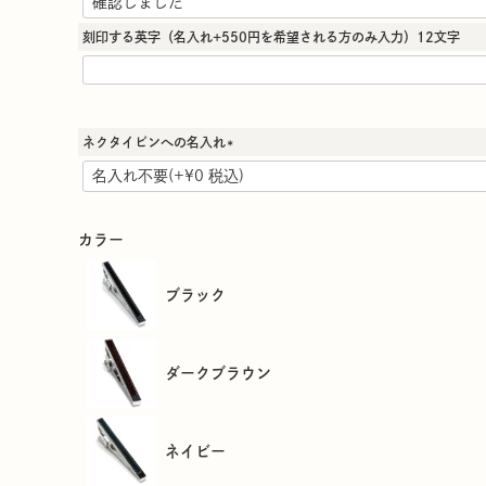
必
須
刻印する英字（名入れ+550円を希望される方のみ入力）12文字
)
ネクタイピンへの名入れ
(
必
須
)
カラー
ブラック
ダークブラウン
ネイビー