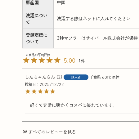
原産国
中国
洗濯につい
洗濯する際はネットに入れてください
て
登録商標に
3秒マフラーはサイバール株式会社が保持す
ついて
5.00
1
しんちゃん
2
千葉県
60代
男性
購入者
投稿日
2025/12/22
軽くて非常に暖かくコスパに優れています。
すべてのレビューを見る