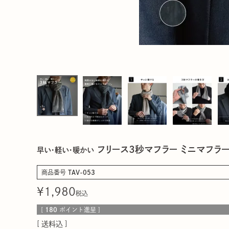
フリース3秒マフラー ミニマフラ
早い・軽い・暖かい
商品番号
TAV-053
¥
1,980
税込
[
180
ポイント進呈 ]
送料込