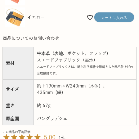
イエロー
カートに入れる
商品についてのお問い合わせ
牛本革（表地、ポケット、フラップ）
スエードファブリック（裏地）
素材
スエードファブリックとは、綿と科学繊維を原料とした起毛仕上げの
合成繊維です。
約 H190mm×W240mm（本体）、
サイズ
435mm（紐）
重さ
約 67g
原産国
バングラデシュ
5.00
1