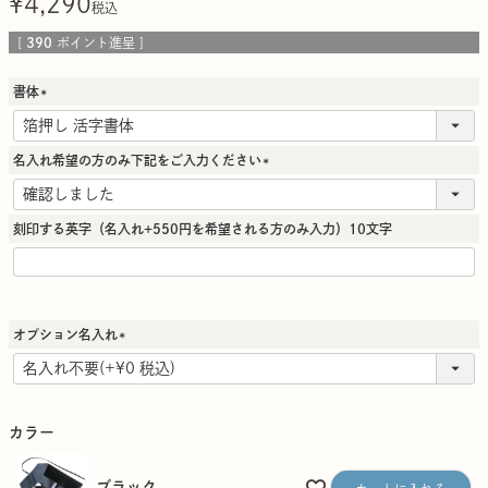
¥
4,290
税込
[
390
ポイント進呈 ]
書体
(
必
須
名入れ希望の方のみ下記をご入力ください
)
(
必
須
刻印する英字（名入れ+550円を希望される方のみ入力）10文字
)
オプション名入れ
(
必
須
)
カラー
ブラック