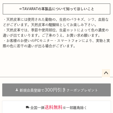
⇒TAVARATの革製品について知ってほしいこと
・天然皮革には使用された動物の、生前のバラキズ、シワ、血筋な
どがございます。天然皮革の醍醐味としてお楽しみ下さい。
・天然皮革では、季節や使用部位、生産ロットによって色の濃度の
違いが出てまいります。ご了承のうえ、お買い求め願います。
・お客様のお使いのPCモニター・スマートフォンにより、実物と実
際の色に若干の違いが出る場合がございます。
ペー
ジト
300円引き
新規会員登録で
クーポンプレゼント
ップ
へ
送料無料
全国一律
※一部離島除く