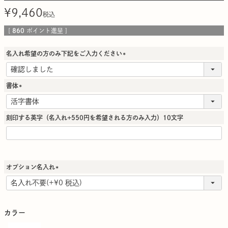
¥
9,460
税込
[
860
ポイント進呈 ]
名入れ希望の方のみ下記をご入力ください
(
必
須
書体
)
(
必
須
刻印する英字（名入れ+550円を希望される方のみ入力）10文字
)
オプション名入れ
(
必
須
)
カラー