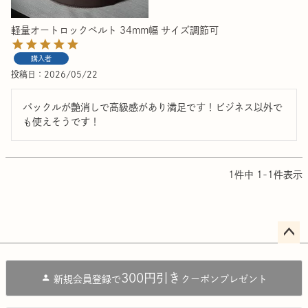
軽量オートロックベルト 34mm幅 サイズ調節可
購入者
投稿日
2026/05/22
バックルが艶消しで高級感があり満足です！ビジネス以外で
も使えそうです！
1
件中
1
-
1
件表示
ペー
ジト
300円引き
新規会員登録で
クーポンプレゼント
ップ
へ