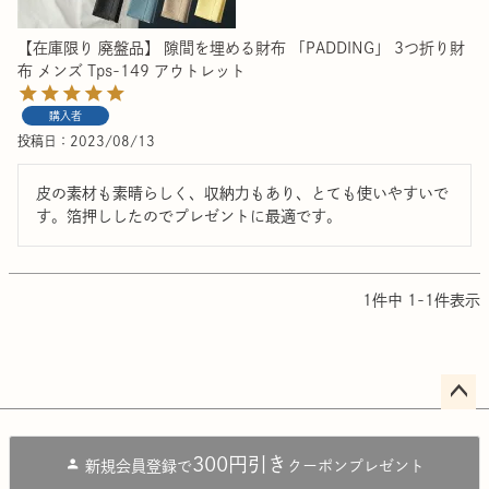
【在庫限り 廃盤品】 隙間を埋める財布 「PADDING」 3つ折り財
布 メンズ Tps-149 アウトレット
購入者
投稿日
2023/08/13
皮の素材も素晴らしく、収納力もあり、とても使いやすいで
す。箔押ししたのでプレゼントに最適です。
1
件中
1
-
1
件表示
ペー
ジト
300円引き
新規会員登録で
クーポンプレゼント
ップ