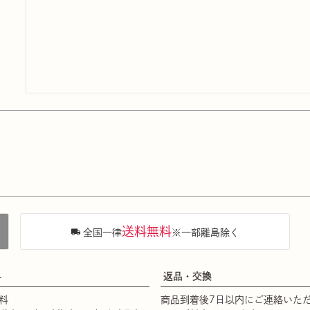
送料無料
全国一律
※一部離島除く
料
返品・交換
料
商品到着後7日以内にご連絡いた