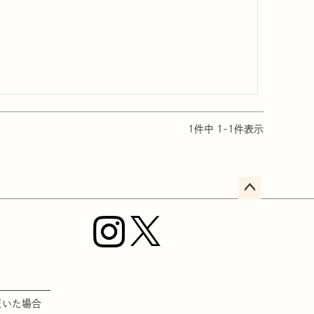
1
件中
1
-
1
件表示
ペー
ジト
ップ
へ
だいた場合