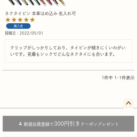
ネクタイピン 本革はめ込み 名入れ可
購入者
投稿日
2022/05/01
クリップがしっかりしており、タイピンが傾きにくいのがい
いです。見場もシックでどんなネクタイにも合います。
1
件中
1
-
1
件表示
ペー
ジト
300円引き
新規会員登録で
クーポンプレゼント
ップ
へ