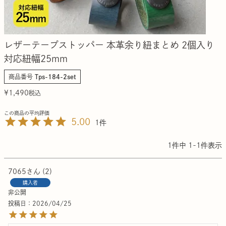
レザーテープストッパー 本革余り紐まとめ 2個入り
対応紐幅25mm
商品番号
Tps-184-2set
¥
1,490
税込
5.00
1
1
件中
1
-
1
件表示
7065
2
購入者
非公開
投稿日
2026/04/25