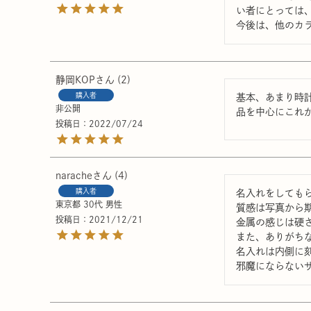
い者にとっては
今後は、他のカ
静岡KOP
2
購入者
基本、あまり時
非公開
品を中心にこれ
投稿日
2022/07/24
narache
4
購入者
名入れをしてもら
東京都
30代
男性
質感は写真から
投稿日
2021/12/21
金属の感じは硬
また、ありがち
名入れは内側に
邪魔にならない