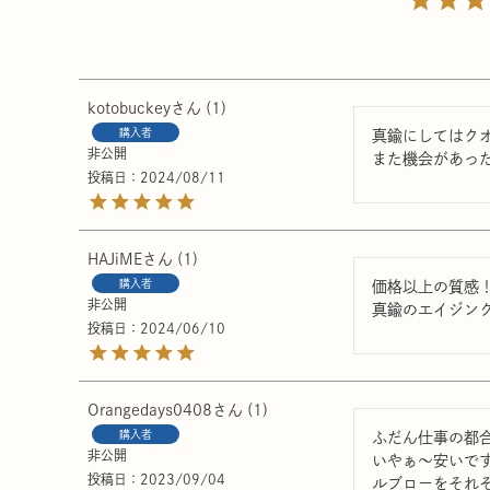
kotobuckey
1
購入者
真鍮にしてはクオ
非公開
また機会があった
投稿日
2024/08/11
HAJiME
1
購入者
価格以上の質感！
非公開
真鍮のエイジン
投稿日
2024/06/10
Orangedays0408
1
購入者
ふだん仕事の都
非公開
いやぁ〜安いで
投稿日
2023/09/04
ルブローをそれ