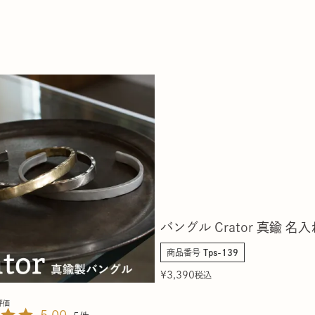
バングル Crator 真鍮 名
商品番号
Tps-139
¥
3,390
税込