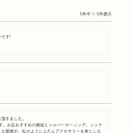
5
件中
1
-
5
件表示
す!

頂きました。

です。お店おすすめの無垢とシルバーホーニング、ニッケ
トな質感が、私のようにふだんアクセサリーを身にしな