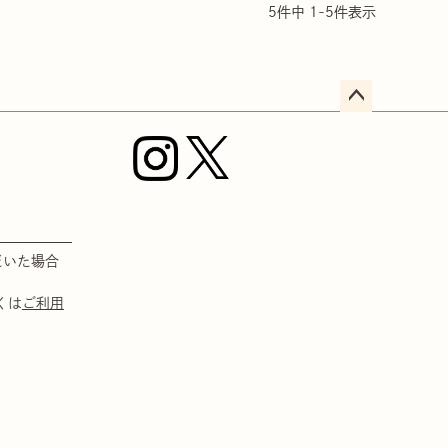
5
件中
1
-
5
件表示
ペー
ジト
ップ
へ
だいた場合
くは
ご利用