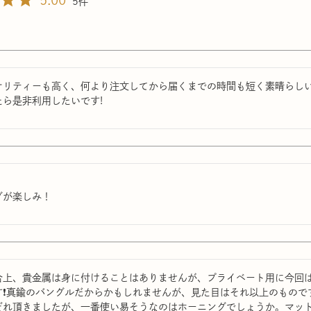
5.00
5
リティーも高く、何より注文してから届くまでの時間も短く素晴らしいで
ら是非利用したいです!


グが楽しみ！
合上、貴金属は身に付けることはありませんが、プライベート用に今回は
す❗️真鍮のバングルだからかもしれませんが、見た目はそれ以上のもの
ぞれ頂きましたが、一番使い易そうなのはホーニングでしょうか。マッ