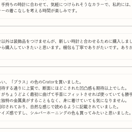
、手持ちの時計に合わせて、気軽につけられそうなカラーで、私的には、
ラーの着こなしを考える時間が楽しみです。
計以外は装飾品をつけませんが、新しい時計と合わせるために購入しま
から購入していきたいと思います。梱包も丁寧でありがたいです。あり
い、「ブラス」の色のCratorを買いました。

期待する通りに上質で、断面にほどこされた凹凸感も期待以上でした。

さがちょうどよく最初に曲げて手首にフィットさせれば使っていても勝手
な独特の金属臭がすることもなく、身に着けていても気になりません。

刻印されており、自然な感じで読めるように記載されていました。

サイズ感ですし、シルバーホーニングの色も買ってみたいと思いました