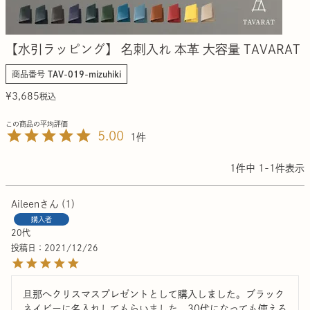
【水引ラッピング】 名刺入れ 本革 大容量 TAVARAT
商品番号
TAV-019-mizuhiki
¥
3,685
税込
5.00
1
1
件中
1
-
1
件表示
Aileen
1
購入者
20代
投稿日
2021/12/26
旦那へクリスマスプレゼントとして購入しました。ブラック
ネイビーに名入れしてもらいました。30代になっても使える