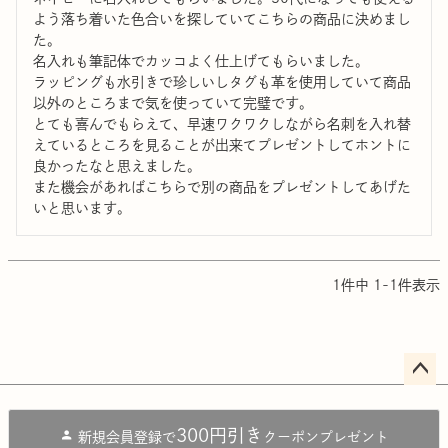
よう落ち着いた色合いを探していてこちらの商品に決めまし
た。

名入れも筆記体でカッコよく仕上げてもらいました。

ラッピングも水引きで珍しいしタグも革を使用していて商品
以外のところまで気を使っていて完璧です。

とても喜んでもらえて、早速ワクワクしながら名刺を入れ替
えているところを見ることが出来てプレゼントしてホントに
良かったなと思えました。

また機会があればこちらで別の商品をプレゼントしてあげた
いと思います。
1
件中
1
-
1
件表示
ペー
ジト
300円引き
新規会員登録で
クーポンプレゼント
ップ