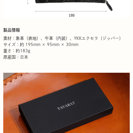
製品情報
素材：象革（表地）、牛革（内装）、YKKエクセラ（ジッパー）
サイズ：約 195mm × 95mm × 30mm
重さ：約183g
原産国：日本