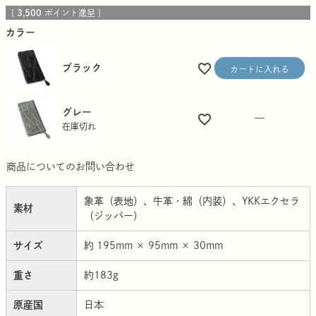
[
3,500
ポイント進呈 ]
カラー
ブラック
カートに入れる
グレー
—
在庫切れ
商品についてのお問い合わせ
象革（表地）、牛革・綿（内装）、YKKエクセラ
素材
（ジッパー）
サイズ
約 195mm × 95mm × 30mm
重さ
約183g
原産国
日本