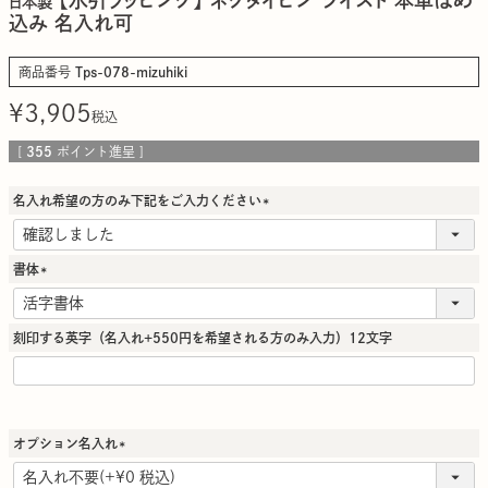
日本製
込み 名入れ可
商品番号
Tps-078-mizuhiki
¥
3,905
税込
[
355
ポイント進呈 ]
名入れ希望の方のみ下記をご入力ください
(
必
須
書体
)
(
必
須
刻印する英字（名入れ+550円を希望される方のみ入力）12文字
)
オプション名入れ
(
必