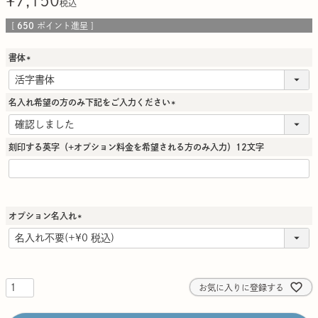
¥
7,150
税込
[
650
ポイント進呈 ]
書体
(
必
須
名入れ希望の方のみ下記をご入力ください
)
(
必
須
刻印する英字（+オプション料金を希望される方のみ入力）12文字
)
オプション名入れ
(
必
須
)
お気に入りに登録する