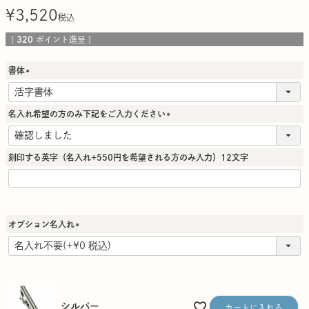
¥
3,520
税込
[
320
ポイント進呈 ]
書体
(
必
須
名入れ希望の方のみ下記をご入力ください
)
(
必
須
刻印する英字（名入れ+550円を希望される方のみ入力）12文字
)
オプション名入れ
(
必
須
)
シルバー
カートに入れる