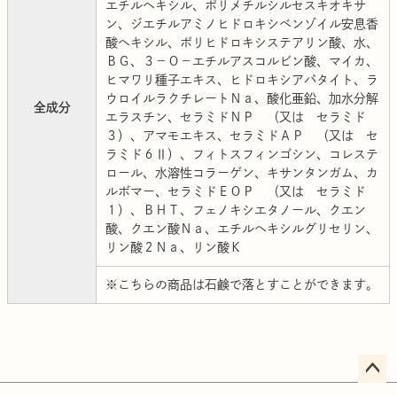
エチルヘキシル、ポリメチルシルセスキオキサ
ン、ジエチルアミノヒドロキシベンゾイル安息香
酸ヘキシル、ポリヒドロキシステアリン酸、水、
ＢＧ、３－Ｏ－エチルアスコルビン酸、マイカ、
ヒマワリ種子エキス、ヒドロキシアパタイト、ラ
ウロイルラクチレートＮａ、酸化亜鉛、加水分解
全成分
エラスチン、セラミドＮＰ （又は セラミド
３）、アマモエキス、セラミドＡＰ （又は セ
ラミド６Ⅱ）、フィトスフィンゴシン、コレステ
ロール、水溶性コラーゲン、キサンタンガム、カ
ルボマー、セラミドＥＯＰ （又は セラミド
１）、ＢＨＴ、フェノキシエタノール、クエン
酸、クエン酸Ｎａ、エチルヘキシルグリセリン、
リン酸２Ｎａ、リン酸Ｋ
※こちらの商品は石鹸で落とすことができます。
ペー