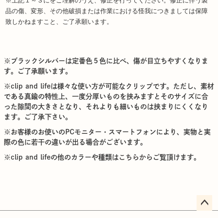
※上記１～３にをご理解のうえ、修正を行ってください。修正に伴う製
品の傷、変形、その他破損または作業における怪我につきましては保障
致しかねますこと、ご了承願います。
※ブラックシルバーは定番色５色に比べ、傷が目立ちやすくなりま
す。ご了承願います。
※clip and lifeは様々な使い方が可能なクリップです。ただし、素材
である真鍮の特性上、一度分厚いものを挟みますとそのサイズに合
った隙間の大きさとなり、それよりも細いものは挟まりにくくなり
ます。ご了承下さい。
※お客様のお使いのPCモニター・スマートフォンにより、実物と実
際の色に若干の違いが出る場合がございます。
※clip and lifeの他のカラーや種類は
こちらから
ご覧頂けます。
ペー