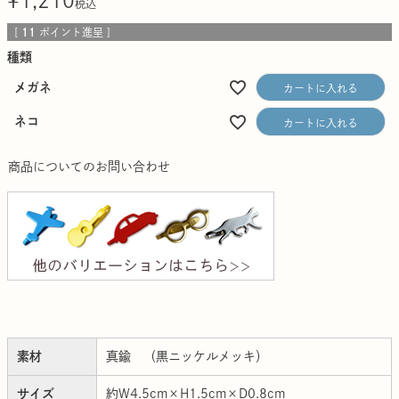
¥
1,210
税込
[
11
ポイント進呈 ]
種類
メガネ
カートに入れる
ネコ
カートに入れる
商品についてのお問い合わせ
素材
真鍮 （黒ニッケルメッキ）
サイズ
約W4.5cm×H1.5cm×D0.8cm