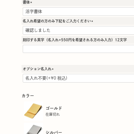
書体
(
必
須
名入れ希望の方のみ下記をご入力ください
)
(
必
須
刻印する英字（名入れ+550円を希望される方のみ入力）12文字
)
オプション名入れ
(
必
須
)
カラー
ゴールド
在庫切れ
シルバー