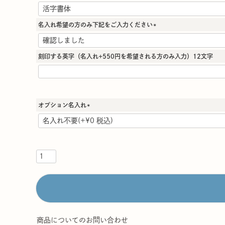
(
必
須
名入れ希望の方のみ下記をご入力ください
)
(
必
須
刻印する英字（名入れ+550円を希望される方のみ入力）12文字
)
オプション名入れ
(
必
須
)
商品についてのお問い合わせ