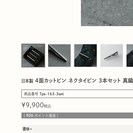
4面カットピン ネクタイピン 3本セット 真鍮製
日本製
商品番号
Tps-163-3set
¥
9,900
税込
[
900
ポイント進呈 ]
書体