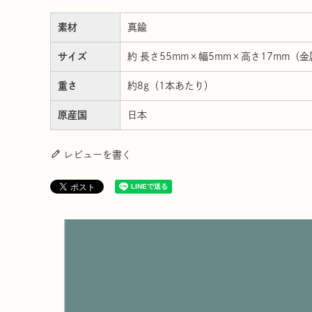
素材
真鍮
サイズ
約 長さ55mm×幅5mm×高さ17mm（金
重さ
約8g（1本あたり）
原産国
日本
レビューを書く