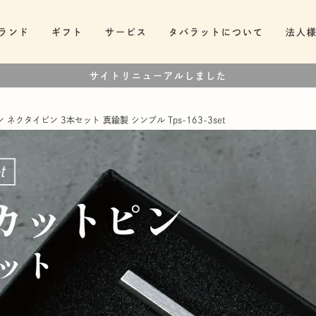
ランド
ギフト
サービス
タバラットについて
法人
サイトリニューアルしました
 ネクタイピン 3本セット 真鍮製 シンプル Tps-163-3set