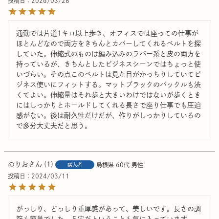
投稿日
2026/03/28
通勤では片道1キロ以上歩き、オフィスでは座っての仕事が
ほとんどなので両方をきちんとカバーしてくれるベルトを探
していた。伸縮式のものは編み込みのラバー系と皮の両方を
持っているが、きちんとしたビジネスシーンではちょっと使
いづらい。その点このベルトは見た目がかっちりしていてビ
ジネス使いにフィットする。マットブラックのバックルも渋
くてよい。伸縮量はそれ歩と大きいわけではないが歩くとき
にはしっかりとホールドしてくれる長さで座り仕事でも圧迫
感がない。後は耐久性だけだが、作りがしっかりしているの
で多分大丈夫だと思う。
のりお
1
島根県
60代
男性
購入者
投稿日
2024/03/11
がっしり、どっしり重厚感があって、美しいです。長さの調