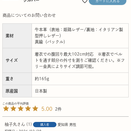
シルバー
カートに入れる
商品についてのお問い合わせ
牛本革（表地：姫路レザー/裏地：イタリアン製
素材
型押しレザー）
真鍮（バックル）
着衣での腹回り最大102cm対応 ※着衣でベル
サイズ
トを通す部分の外寸を測りご確認ください。※フ
リー金具によりサイズ調節可能。
重さ
約165g
原産国
日本製
5.00
2
柚子丸
1
愛知県
男性
購入者