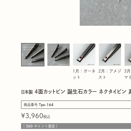
1月：ガーネ
2月：アメジ
3
ット
スト
マ
4面カットピン 誕生石カラー ネクタイピン
日本製
商品番号
Tps-164
¥
3,960
税込
[
360
ポイント進呈 ]