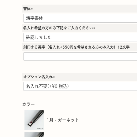
書体
(
必
須
名入れ希望の方のみ下記をご入力ください
)
(
必
須
刻印する英字（名入れ+550円を希望される方のみ入力）12文字
)
オプション名入れ
(
必
須
)
カラー
1月：ガーネット