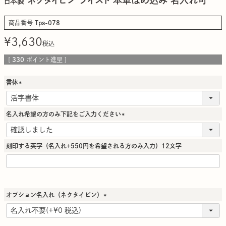
日本製
商品番号
Tps-078
¥
3,630
税込
[
330
ポイント進呈 ]
書体
(
必
須
名入れ希望の方のみ下記をご入力ください
)
(
必
須
刻印する英字（名入れ+550円を希望される方のみ入力）12文字
)
オプション名入れ（ネクタイピン）
(
必
須