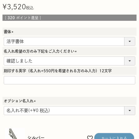
¥
3,520
税込
[
320
ポイント進呈 ]
書体
(
必
須
名入れ希望の方のみ下記をご入力ください
)
(
必
須
刻印する英字（名入れ+550円を希望される方のみ入力）12文字
)
オプション名入れ
(
必
須
)
シルバー
カートに入れる