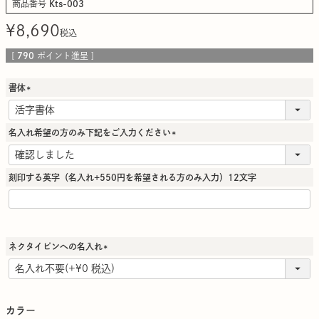
商品番号
Kts-003
¥
8,690
税込
[
790
ポイント進呈 ]
書体
(
必
須
名入れ希望の方のみ下記をご入力ください
)
(
必
須
刻印する英字（名入れ+550円を希望される方のみ入力）12文字
)
ネクタイピンへの名入れ
(
必
須
)
カラー