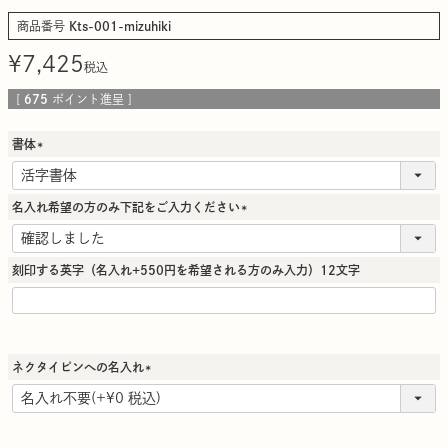
商品番号
Kts-001-mizuhiki
¥
7,425
税込
[
675
ポイント進呈 ]
書体
(
必
須
名入れ希望の方のみ下記をご入力ください
)
(
必
須
刻印する英字（名入れ+550円を希望される方のみ入力）12文字
)
ネクタイピンへの名入れ
(
必
須
)